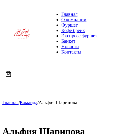
Главная
О компании
Фуршет
Кофе брейк
Экспресс фуршет
Банкет
Новости
Контакты
Главная
/
Команда
/
Альфия Шарипова
Альфия Шарипова