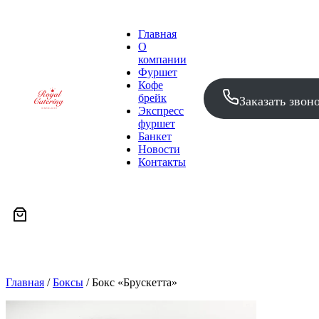
Главная
О
компании
Фуршет
Кофе
брейк
Заказать звон
Экспресс
фуршет
Банкет
Новости
Контакты
Главная
/
Боксы
/
Бокс «Брускетта»