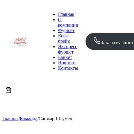
Главная
О
компании
Фуршет
Кофе
брейк
Заказать звон
Экспресс
фуршет
Банкет
Новости
Контакты
Главная
/
Команда
/
Санжар Шаумен