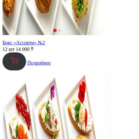
Бокс «Ассорти» №2
12 шт
14 000
₸
Подробнее