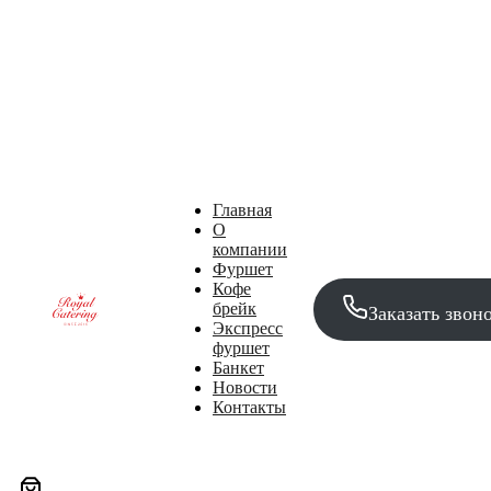
Организуем праздничный стол за 3 часа или накормим вас
БЕСПЛАТНО
Организуем праздничный стол за 3 часа или
накормим вас БЕСПЛАТНО
Организуем праздничный стол за
3 часа или накормим вас БЕСПЛАТНО
Организуем
праздничный стол за 3 часа или накормим вас
БЕСПЛАТНО
Организуем праздничный стол за 3 часа или
накормим вас БЕСПЛАТНО
Главная
О
компании
Фуршет
Кофе
брейк
Заказать звон
Экспресс
фуршет
Банкет
Новости
Контакты